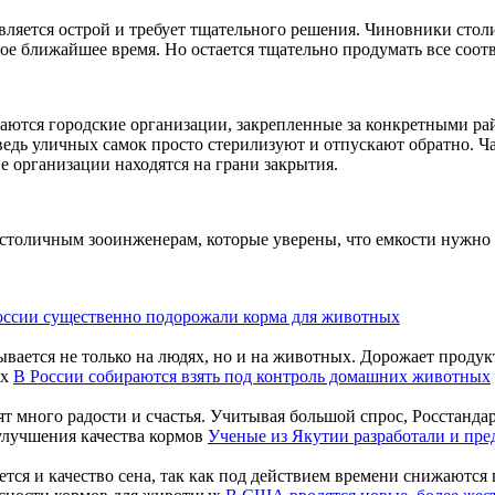
яется острой и требует тщательного решения. Чиновники столи
мое ближайшее время. Но остается тщательно продумать все соо
аются городские организации, закрепленные за конкретными ра
едь уличных самок просто стерилизуют и отпускают обратно. Ч
е организации находятся на грани закрытия.
столичным зооинженерам, которые уверены, что емкости нужно 
оссии существенно подорожали корма для животных
вается не только на людях, но и на животных. Дорожает продукт
В России собираются взять под контроль домашних животных
 много радости и счастья. Учитывая большой спрос, Росстандарт 
Ученые из Якутии разработали и пре
тся и качество сена, так как под действием времени снижаются п