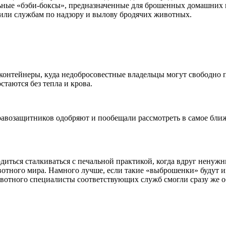
ьные «бэби-боксы», предназначенные для брошенных домашних п
или службам по надзору и вылову бродячих животных.
онтейнеры, куда недобросовестные владельцы могут свободно п
таются без тепла и крова.
правозащитников одобряют и пообещали рассмотреть в самое бл
иться сталкиваться с печальной практикой, когда вдруг ненуж
ивотного мира. Намного лучше, если такие «выброшенки» будут 
вотного специалисты соответствующих служб смогли сразу же о