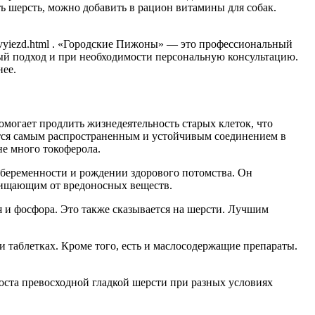
ь шерсть, можно добавить в рацион витамины для собак.
ru/vyiezd.html . «Городские Пижоны» — это профессиональный
ый подход и при необходимости персональную консультацию.
нее.
могает продлить жизнедеятельность старых клеток, что
ется самым распространенным и устойчивым соединением в
не много токоферола.
и беременности и рождении здорового потомства. Он
щищающим от вредоносных веществ.
я и фосфора. Это также сказывается на шерсти. Лучшим
 таблетках. Кроме того, есть и маслосодержащие препараты.
оста превосходной гладкой шерсти при разных условиях