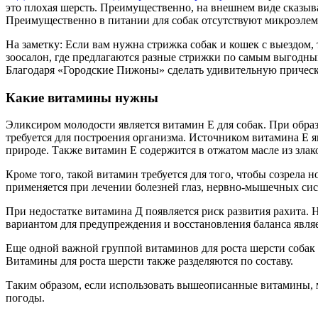
это плохая шерсть. Преимущественно, на внешнем виде сказыва
Преимущественно в питании для собак отсутствуют микроэле
На заметку: Если вам нужна стрижка собак и кошек с выездом, т
зоосалон, где предлагаются разные стрижки по самым выгодн
Благодаря «Городские Пижоны» сделать удивительную прическу
Какие витамины нужны
Эликсиром молодости является витамин Е для собак. При обра
требуется для построения организма. Источником витамина Е 
природе. Также витамин Е содержится в отжатом масле из злак
Кроме того, такой витамин требуется для того, чтобы созрела
применяется при лечении болезней глаз, нервно-мышечных си
При недостатке витамина Д появляется риск развития рахита.
вариантом для предупреждения и восстановления баланса явля
Еще одной важной группой витаминов для роста шерсти собак 
Витамины для роста шерсти также разделяются по составу.
Таким образом, если использовать вышеописанные витамины, м
погоды.