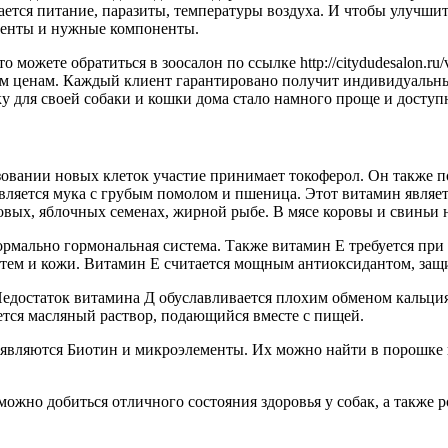
ется питание, паразиты, температуры воздуха. И чтобы улучшит
менты и нужные компоненты.
о можете обратиться в зоосалон по ссылке http://citydudesalon.
ым ценам. Каждый клиент гарантировано получит индивидуальн
 для своей собаки и кошки дома стало намного проще и доступ
зовании новых клеток участие принимает токоферол. Он также по
является мука с грубым помолом и пшеница. Этот витамин явля
овых, яблочных семенах, жирной рыбе. В мясе коровы и свиньи 
 нормально гормональная система. Также витамин Е требуется пр
стем и кожи. Витамин Е считается мощным антиоксидантом, за
 Недостаток витамина Д обуславливается плохим обменом кальци
ется масляный раствор, подающийся вместе с пищей.
являются Биотин и микроэлементы. Их можно найти в порошке и
ожно добиться отличного состояния здоровья у собак, а также р