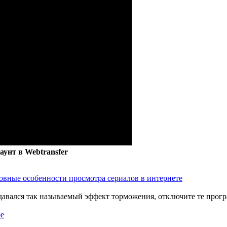
аунт в Webtransfer
овные особенности просмотра сериалов в интернете
здавался так называемый эффект торможения, отключите те прог
ре