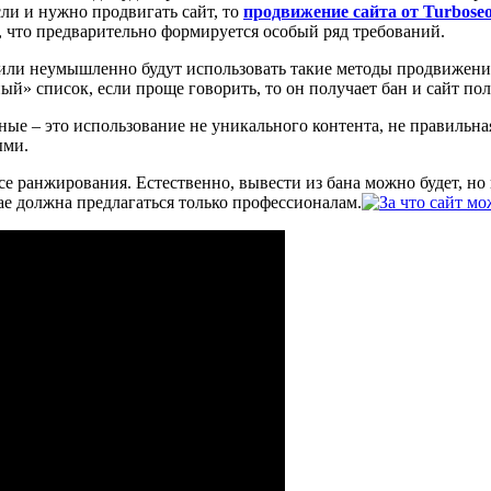
сли и нужно продвигать сайт, то
продвижение сайта от Turbose
, что предварительно формируется особый ряд требований.
 или неумышленно будут использовать такие методы продвижения
ный» список, если проще говорить, то он получает бан и сайт п
ные – это использование не уникального контента, не правильна
ыми.
се ранжирования. Естественно, вывести из бана можно будет, но
ае должна предлагаться только профессионалам.